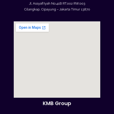
Jl. Assyafi’iyah No.41B RT.002 RW.003
Cilangkap, Cipayung – Jakarta Timur 13870
KMB Group