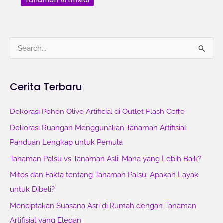
Tanaman Artifisial
C
a
r
Cerita Terbaru
i
u
Dekorasi Pohon Olive Artificial di Outlet Flash Coffe
n
Dekorasi Ruangan Menggunakan Tanaman Artifisial:
t
Panduan Lengkap untuk Pemula
u
Tanaman Palsu vs Tanaman Asli: Mana yang Lebih Baik?
k
Mitos dan Fakta tentang Tanaman Palsu: Apakah Layak
:
untuk Dibeli?
Menciptakan Suasana Asri di Rumah dengan Tanaman
Artifisial yang Elegan