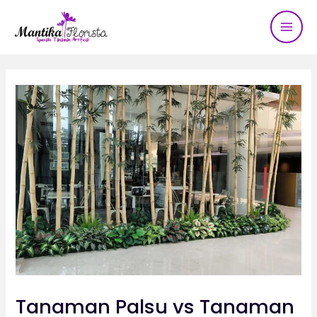
Mai
Lewati
Post
ke
navigation
Men
konten
Tanaman Palsu vs Tanaman