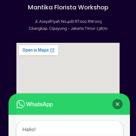
Mantika Florista Workshop
Jl. Assyafi’iyah No.41B RT.002 RW.003
Cilangkap, Cipayung – Jakarta Timur 13870
Hallo!