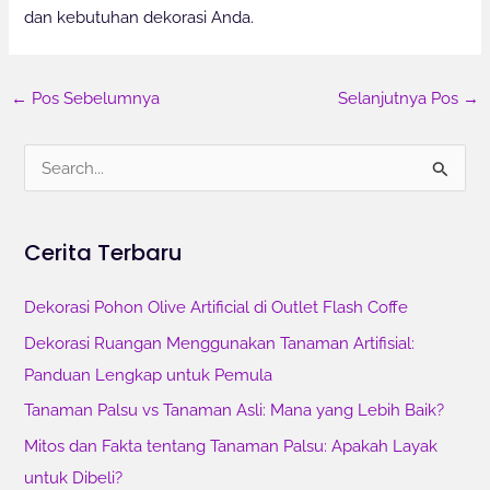
dan kebutuhan dekorasi Anda.
←
Pos Sebelumnya
Selanjutnya Pos
→
C
a
r
Cerita Terbaru
i
u
Dekorasi Pohon Olive Artificial di Outlet Flash Coffe
n
Dekorasi Ruangan Menggunakan Tanaman Artifisial:
t
Panduan Lengkap untuk Pemula
u
Tanaman Palsu vs Tanaman Asli: Mana yang Lebih Baik?
k
Mitos dan Fakta tentang Tanaman Palsu: Apakah Layak
:
untuk Dibeli?