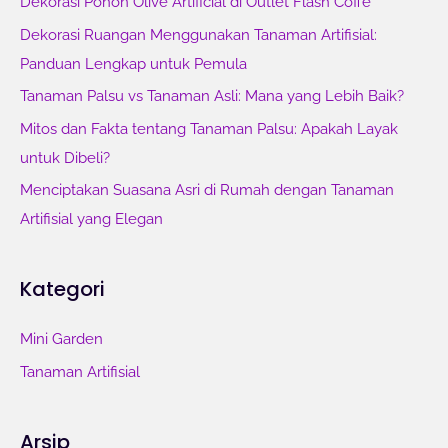
Dekorasi Pohon Olive Artificial di Outlet Flash Coffe
n
Dekorasi Ruangan Menggunakan Tanaman Artifisial:
t
Panduan Lengkap untuk Pemula
u
Tanaman Palsu vs Tanaman Asli: Mana yang Lebih Baik?
k
Mitos dan Fakta tentang Tanaman Palsu: Apakah Layak
:
untuk Dibeli?
Menciptakan Suasana Asri di Rumah dengan Tanaman
Artifisial yang Elegan
Kategori
Mini Garden
Tanaman Artifisial
Arsip